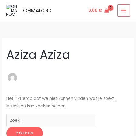
Ga
OHMAROC
0,00
€
naar
de
inhoud
Aziza Aziza
Het lijkt erop dat we niet kunnen vinden wat je zoekt.
Misschien kan zoeken helpen.
Zoek
naar: