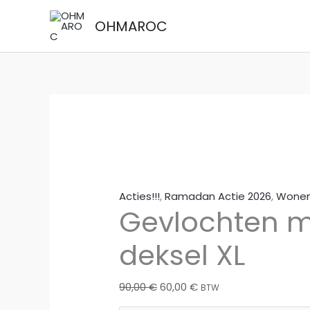
Ga
OHMAROC
Uitverkoop!
Uitverkoop!
Uitverkoop!
naar
de
inhoud
Acties!!!
,
Ramadan Actie 2026
,
Wone
Gevlochten 
deksel XL
Oorspronkelijke
Huidige
90,00
€
60,00
€
BTW
prijs
prijs