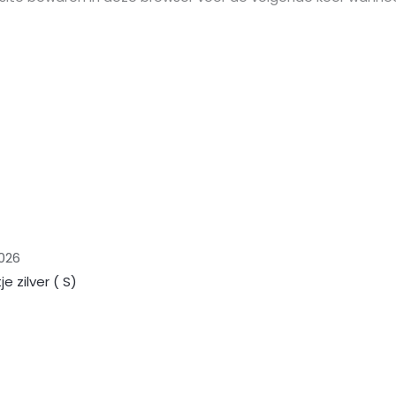
026
e zilver ( S)