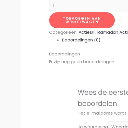
Gevlochten
was:
is:
mand
90,00 €.
60,00 €.
met
TOEVOEGEN AAN
WINKELWAGEN
deksel
Categorieën:
Acties!!!
,
Ramadan Acti
XL
Beoordelingen (0)
aantal
Beoordelingen
Er zijn nog geen beoordelingen.
Wees de eerst
beoordelen
Het e-mailadres wordt 
Je waardering