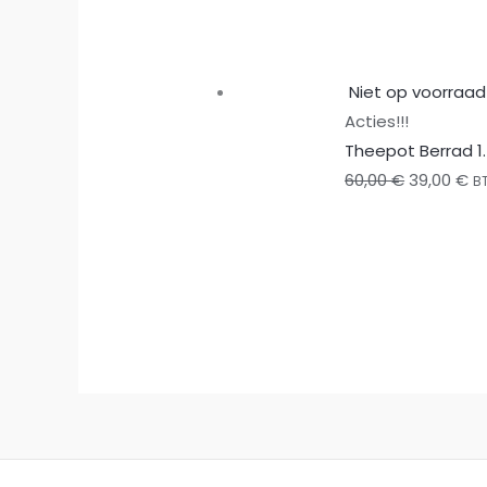
Niet op voorraad
Acties!!!
Theepot Berrad 1.
Oorspronk
Hu
60,00
€
39,00
€
B
prijs
pri
was:
is:
60,00 €.
39