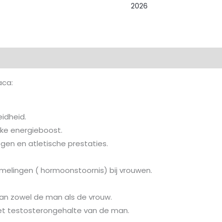
13,00 €.
9,9
aantal
2026
aca:
idheid.
jke energieboost.
en en atletische prestaties.
elingen ( hormoonstoornis) bij vrouwen.
an zowel de man als de vrouw.
het testosterongehalte van de man.