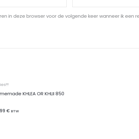
ren in deze browser voor de volgende keer wanneer ik een re
ies!!!
memade KHLEA OR KHLII 850
,99
€
BTW