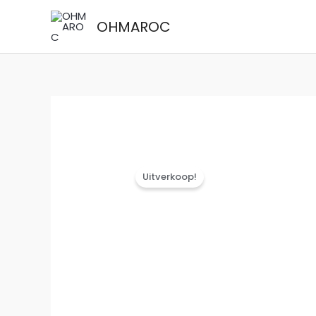
Ga
OHMAROC
naar
de
inhoud
Uitverkoop!