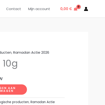
0,00
€
Contact
Mijn account
oducten
,
Ramadan Actie 2026
 10g
kelijke
idige
W
js
GEN AAN
LWAGEN
logische producten
,
Ramadan Actie