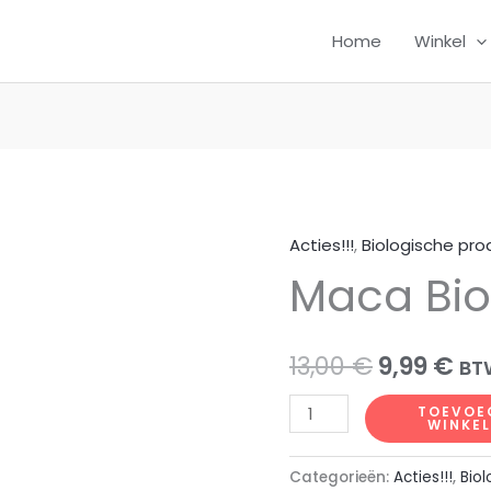
Home
Winkel
Acties!!!
,
Biologische pr
Maca Bio
Oorspron
Hu
13,00
€
9,99
€
BT
prijs
pri
Maca
TOEVOE
WINKE
Bio
was:
is:
10g
Categorieën:
Acties!!!
,
Bio