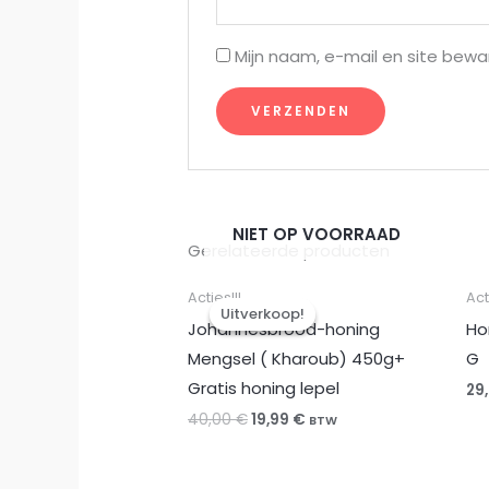
Mijn naam, e-mail en site bewa
NIET OP VOORRAAD
Gerelateerde producten
Acties!!!
Act
Uitverkoop!
Uitverkoop!
Johannesbrood-honing
Ho
Mengsel ( Kharoub) 450g+
G
Gratis honing lepel
29
Oorspronkelijke
Huidige
40,00
€
19,99
€
BTW
prijs
prijs
was:
is:
40,00 €.
19,99 €.