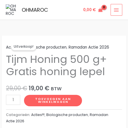
Ga
OHMAROC
0,00
€
naar
de
inhoud
Uitverkoop!
Acties!!!
,
Biologische producten
,
Ramadan Actie 2026
Tijm Honing 500 g+
Gratis honing lepel
Oorspronkelijke
Huidige
29,00
€
19,00
€
BTW
prijs
prijs
Tijm
TOEVOEGEN AAN
WINKELWAGEN
Honing
was:
is:
500
Categorieën:
Acties!!!
,
Biologische producten
,
Ramadan
29,00 €.
19,00 €.
g+
Actie 2026
Gratis