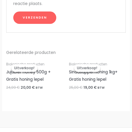
reactie plaats.
Gerelateerde producten
Biologische producten
Biologische producten
Uitverkoop!
Uitverkoop!
Uitverkoop!
Uitverkoop!
Jujubier Honey 500g +
Sinaasappel honing 1kg+
Gratis honing lepel
Gratis honing lepel
Oorspronkelijke
Huidige
Oorspronkelijke
Huidige
24,99
€
20,00
€
25,00
€
19,00
€
BTW
BTW
prijs
prijs
prijs
prijs
was:
is:
was:
is:
24,99 €.
20,00 €.
25,00 €.
19,00 €.